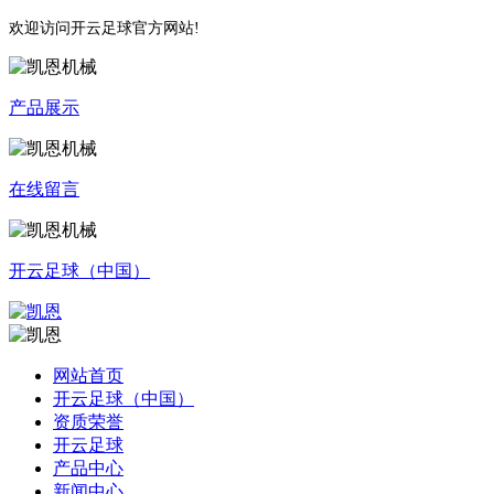
欢迎访问开云足球官方网站!
产品展示
在线留言
开云足球（中国）
网站首页
开云足球（中国）
资质荣誉
开云足球
产品中心
新闻中心