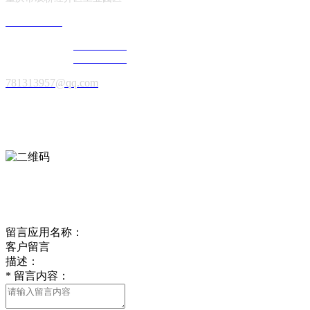
023-43332975
销售部罗经理：
13983630175
技质部徐部长：
15086602172
781313957@qq.com
MOBILE SITE
二维码
ONLINE MESSAGE
在线留言
留言应用名称：
客户留言
描述：
*
留言内容：