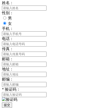
姓名：
性别：
男
女
手机：
电话：
传真：
邮箱：
地址：
邮编：
*
验证码：
提交